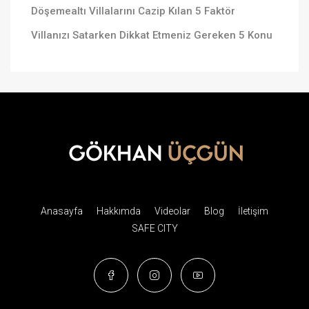
Döşemealtı Villalarını Cazip Kılan 5 Faktör
Villanızı Satarken Dikkat Etmeniz Gereken 5 Konu
Anasayfa
Hakkımda
Videolar
Blog
İletişim
SAFE CITY