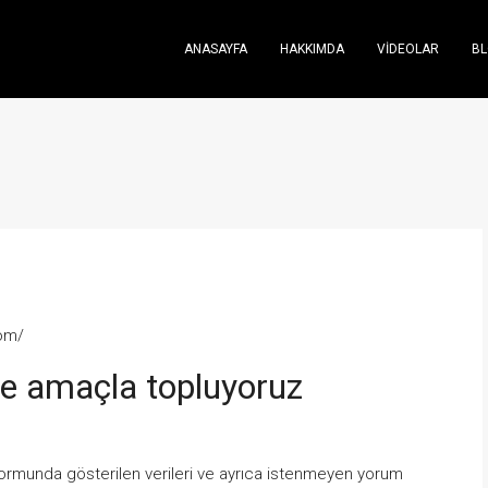
ANASAYFA
HAKKIMDA
VIDEOLAR
B
com/
 ne amaçla topluyoruz
formunda gösterilen verileri ve ayrıca istenmeyen yorum