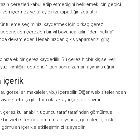
ınızın çerezleri kabul edip etmediğini belirlemek için geçici
veri içermez ve tarayıcınızı kapattığınızda atılır.
n görüntüleme seçiminizi kaydetmek için birkaç çerez
eçenekleri çerezleri bir yıl boyunca kalır. “Beni hatırla”
unca devam eder. Hesabınızdan çıkış yaparsanız, giriş
ınıza ek bir çerez kaydedilir. Bu çerez hiçbir kişisel veri
zı kimliğini gösterir. 1 gün sonra zaman aşımına uğrar.
 içerik
r, görseller, makaleler, vb.) İçerebilir. Diğer web sitelerinden
ziyaret etmiş gibi, tam olarak aynı şekilde davranır.
lir, çerez kullanabilir, üçüncü taraf tarafından gömülmüş
 ve bu web sitesinde oturum açtıysanız, gömülen içerikle
gömülen içerikle etkileşiminizi izleyebilir.