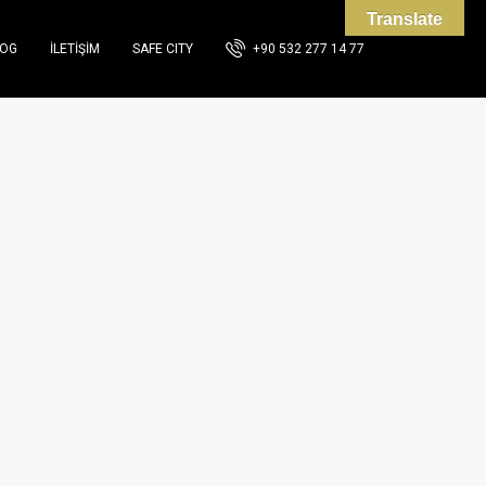
Translate
LOG
İLETIŞIM
SAFE CITY
+90 532 277 14 77