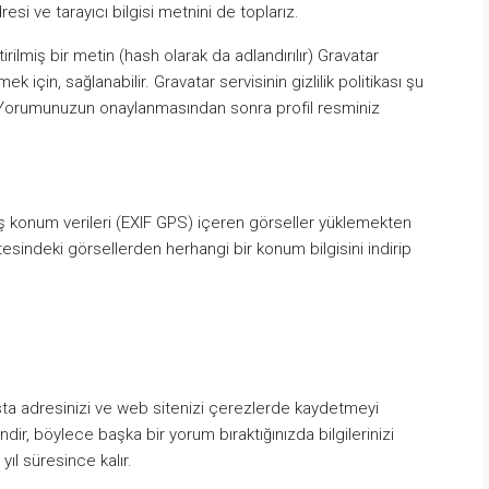
esi ve tarayıcı bilgisi metnini de toplarız.
ilmiş bir metin (hash olarak da adlandırılır) Gravatar
k için, sağlanabilir. Gravatar servisinin gizlilik politikası şu
. Yorumunuzun onaylanmasından sonra profil resminiz
ş konum verileri (EXIF GPS) içeren görseller yüklemekten
itesindeki görsellerden herhangi bir konum bilgisini indirip
osta adresinizi ve web sitenizi çerezlerde kaydetmeyi
ndir, böylece başka bir yorum bıraktığınızda bilgilerinizi
ıl süresince kalır.