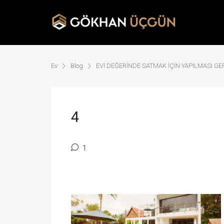
Ev
Blog
EVİ DEĞERİNDE SATMAK İÇİN YAPILMASI G
4
1