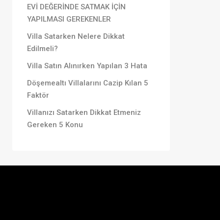
EVİ DEĞERİNDE SATMAK İÇİN
YAPILMASI GEREKENLER
Villa Satarken Nelere Dikkat
Edilmeli?
Villa Satın Alınırken Yapılan 3 Hata
Döşemealtı Villalarını Cazip Kılan 5
Faktör
Villanızı Satarken Dikkat Etmeniz
Gereken 5 Konu