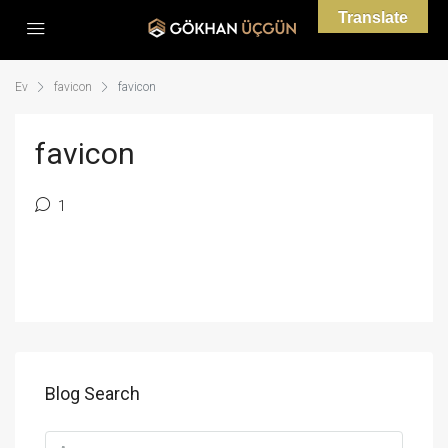
Translate
Ev
favicon
favicon
favicon
1
Blog Search