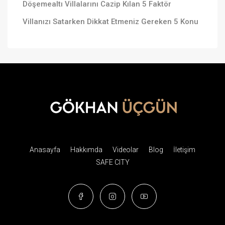
Döşemealtı Villalarını Cazip Kılan 5 Faktör
Villanızı Satarken Dikkat Etmeniz Gereken 5 Konu
Anasayfa
Hakkımda
Videolar
Blog
İletişim
SAFE CITY