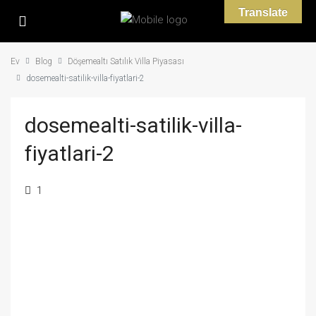
Translate
Ev
Blog
Döşemealtı Satılık Villa Piyasası
dosemealti-satilik-villa-fiyatlari-2
dosemealti-satilik-villa-
fiyatlari-2
1