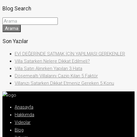
Blog Search
Arama
Son Yazılar
EVİ DEĞERİNDE SATMAK İÇİN YAPILMASI GEREKENLER
Villa Satarken Nelere Dikkat Edilmeli?
Villa Satın Alınırken Yapılan 3 Hata
Döşemealtı Villalarını Cazip Kılan 5 Faktör
Villanızı Satarken Dikkat Etmeniz Gereken 5 Konu
Anasayfa
Hakkımda
Videolar
Blog