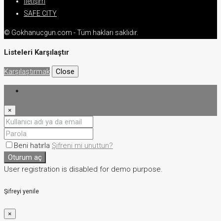
İletişim
SAFE CITY
© Gokhanucgun.com - Tüm hakları saklıdır.
Listeleri Karşılaştır
Karşılaştırmak
Close
Oturum aç
×
Beni hatırla
Şifreni mi unuttun?
Oturum aç
User registration is disabled for demo purpose.
Şifreyi yenile
×