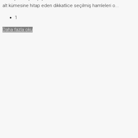
alt kümesine hitap eden dikkatlice seçilmiş hamleleri o...
1
Daha fazla oku