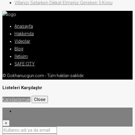
Villanızı Satarken Dikkat Etmeniz Gereken 5 Konu
Anasayfa
Hakkımda
Videolar
Blog
İletişim
SAFE CITY
© Gokhanucgun.com - Tüm hakları saklıdır.
Listeleri Karşılaştır
Karşılaştırmak
Close
Oturum aç
×